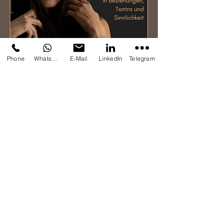
Phone
Whatsapp
E-Mail
LinkedIn
Telegram
Willkommen bei
Tempelgeflüster
– dein Podcast
für die Erkundung unerforschter Tiefen in
Beziehungen, Sexualität, Partnerschaft, Tantra
und dem verborgenen Universum der
Berührungen, Intimität und Sinnlichkeit.
Hier öffnen wir die Türen zu Themen, die
faszinieren und berühren, aber oft im
Verborgenen bleiben. Wir graben tief in die
Geheimnisse von Beziehungen und
Partnerschaften, entdecken die Vielfalt
menschlicher Sinnlichkeit und tauchen ein in die
transformative Welt des Tantras.