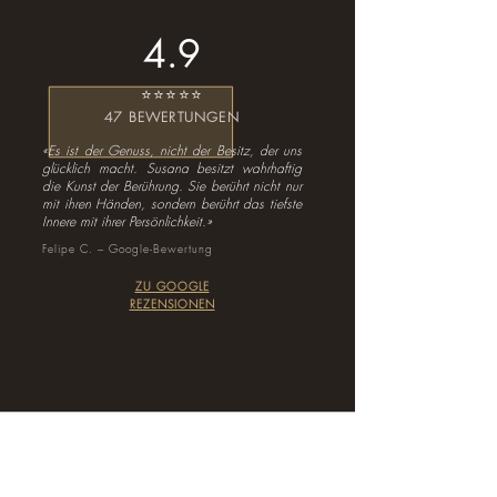
4.9
⭐⭐⭐⭐⭐
47 BEWERTUNGEN
«Es ist der Genuss, nicht der Besitz, der uns
glücklich macht. Susana besitzt wahrhaftig
die Kunst der Berührung. Sie berührt nicht nur
mit ihren Händen, sondern berührt das tiefste
Innere mit ihrer Persönlichkeit.»
Felipe C. – Google-Bewertung
ZU GOOGLE
REZENSIONEN