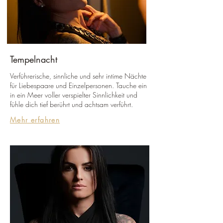
Tempelnacht
Verführerische, sinnliche und sehr intime Nächte
für Liebespaare und Einzelpersonen. Tauche ein
in ein Meer voller verspielter Sinnlichkeit und
fühle dich tief berührt und achtsam verführt.
Mehr erfahren