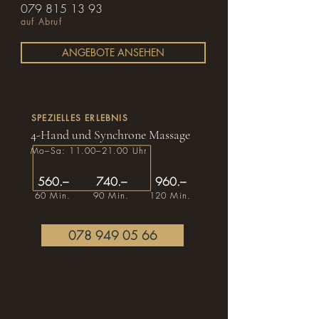
079 815 13 93
auf Abruf
ANGEBOTE ANSEHEN
SPEZIELLES ERLEBNIS
4-Hand und Synchrone Massage
Mo–Sa: 11.00–21.00 Uhr
560.–
740.–
960.–
60 Min.
90 Min.
120 Min.
078 949 05 66