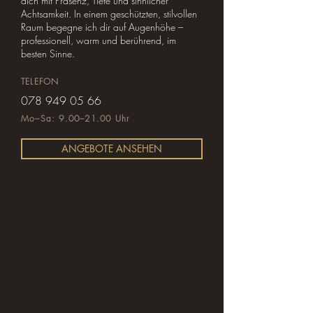
dich mit Präsenz, Tiefe und sinnlicher
Achtsamkeit. In einem geschützten, stilvollen
Raum begegne ich dir auf Augenhöhe –
professionell, warm und berührend, im
besten Sinne.
TELEFON
078 949 05 66
Mo–Sa: 9.00–21.00 Uhr
ANGEBOTE ANSEHEN