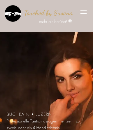
Touched by Susana
®
mehr als berührt!
BUCHRAIN • LUZERN
Professionelle Tantramassagen – einzeln, zu
zweit, oder als 4-Hand-Erlebnis.