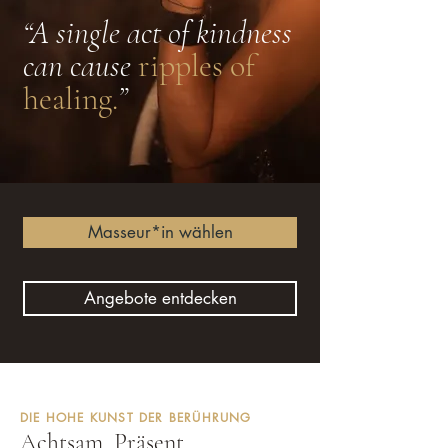
“A single act of kindness
can cause
ripples of
healing.
”
Masseur*in wählen
Angebote entdecken
DIE HOHE KUNST DER BERÜHRUNG
Achtsam. Präsent.