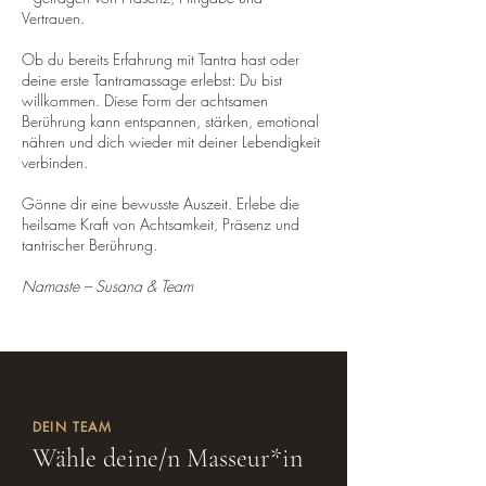
Vertrauen.
​Ob du bereits Erfahrung mit Tantra hast oder
deine erste Tantramassage erlebst: Du bist
willkommen. Diese Form der achtsamen
Berührung kann entspannen, stärken, emotional
nähren und dich wieder mit deiner Lebendigkeit
verbinden.
​Gönne dir eine bewusste Auszeit. Erlebe die
heilsame Kraft von Achtsamkeit, Präsenz und
tantrischer Berührung.
Namaste – Susana & Team
DEIN TEAM
Wähle deine/n Masseur*in