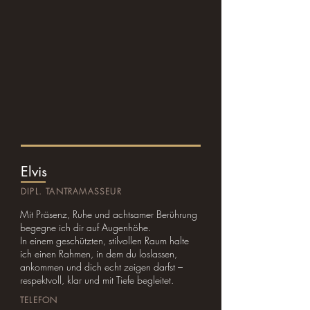
Elvis
DIPL. TANTRAMASSEUR
Mit Präsenz, Ruhe und achtsamer Berührung
begegne ich dir auf Augenhöhe.
In einem geschützten, stilvollen Raum halte
ich einen Rahmen, in dem du loslassen,
ankommen und dich echt zeigen darfst –
respektvoll, klar und mit Tiefe begleitet.
TELEFON