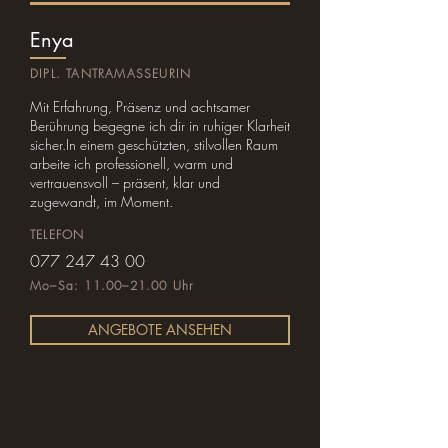
Enya
DIPL. TANTRAMASSEURIN
Mit Erfahrung, Präsenz und achtsamer
Berührung begegne ich dir in ruhiger Klarheit
sicher.In einem geschützten, stilvollen Raum
arbeite ich professionell, warm und
vertrauensvoll – präsent, klar und
zugewandt, im Moment.
TELEFON
077 247 43 00
Mo–Sa: 11.00–21.00 Uhr
ANGEBOTE ANSEHEN