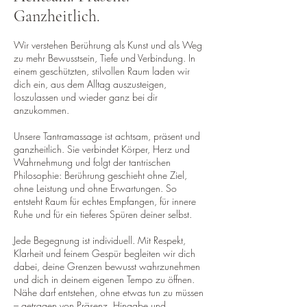
Ganzheitlich.
Wir verstehen Berührung als Kunst und als Weg
zu mehr Bewusstsein, Tiefe und Verbindung. In
einem geschützten, stilvollen Raum laden wir
dich ein, aus dem Alltag auszusteigen,
loszulassen und wieder ganz bei dir
anzukommen.
​Unsere Tantramassage ist achtsam, präsent und
ganzheitlich. Sie verbindet Körper, Herz und
Wahrnehmung und folgt der tantrischen
Philosophie: Berührung geschieht ohne Ziel,
ohne Leistung und ohne Erwartungen. So
entsteht Raum für echtes Empfangen, für innere
Ruhe und für ein tieferes Spüren deiner selbst.
​Jede Begegnung ist individuell. Mit Respekt,
Klarheit und feinem Gespür begleiten wir dich
dabei, deine Grenzen bewusst wahrzunehmen
und dich in deinem eigenen Tempo zu öffnen.
Nähe darf entstehen, ohne etwas tun zu müssen
– getragen von Präsenz, Hingabe und