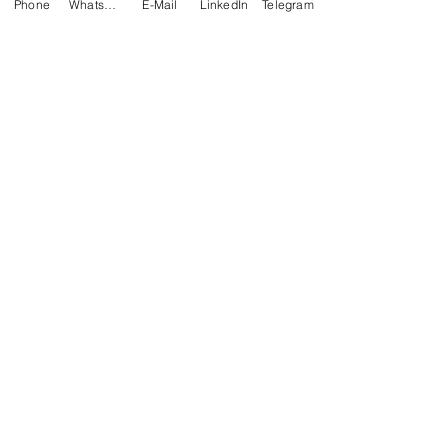
Phone
Whatsapp
E-Mail
LinkedIn
Telegram
Buch
Erfolg
Autorin
Erfolgsgeschichten
Inspiration
Motivation
Erfolgswege
Potenzial
Transformation
Wachstum
Entwicklung
Prozess
Aktuelle Beiträge
Alle ansehen