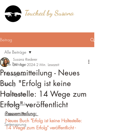
Touched by Susana
®
mehr als berührt!
Beitrag
Alle Beiträge
Susana Riederer
Alle Beiträge
29. Apr. 2024
2 Min. Lesezeit
Pressemitteilung - Neues
Monogamie
Buch "Erfolg ist keine
Betrug
Haltestelle: 14 Wege zum
Fremd gehen
Erfolg" veröffentlicht
Liebesbeziehung
Pressemitteilung: 
Lover
Neues Buch "Erfolg ist keine Haltestelle: 
Seitensprung
14 Wege zum Erfolg" veröffentlicht - 