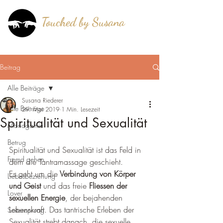
Touched by Susana
®
mehr als berührt!
Beitrag
Alle Beiträge
Susana Riederer
Alle Beiträge
29. Mai 2019
1 Min. Lesezeit
Spiritualität und Sexualität
Monogamie
Betrug
Spiritualität und Sexualität ist das Feld in 
Fremd gehen
dem die Tantramassage geschieht.
Es geht um die
 Verbindung von Körper 
Liebesbeziehung
und Geist
 und das freie 
Fliessen der 
Lover
sexuellen Energie
, der bejahenden 
Lebenskraft. Das tantrische Erleben der 
Seitensprung
Sexualität strebt danach, die sexuelle 