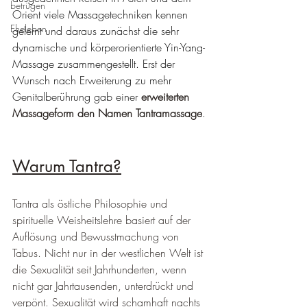
betrügen
Orient viele Massagetechniken kennen 
Eheleben
gelernt und daraus zunächst die sehr 
dynamische und körperorientierte Yin-Yang-
Massage zusammengestellt. Erst der 
Wunsch nach Erweiterung zu mehr 
Genitalberührung gab einer 
erweiterten 
Massageform den Namen Tantramassage
.
Warum Tantra?
Tantra als östliche Philosophie und 
spirituelle Weisheitslehre basiert auf der 
Auflösung und Bewusstmachung von 
Tabus. Nicht nur in der westlichen Welt ist 
die Sexualität seit Jahrhunderten, wenn 
nicht gar Jahrtausenden, unterdrückt und 
verpönt. Sexualität wird schamhaft nachts 