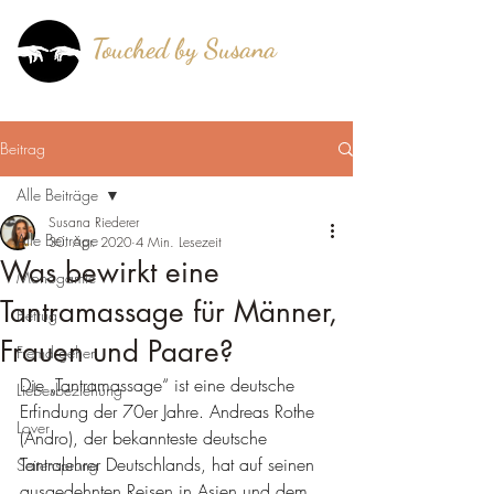
Touched by Susana
®
mehr als berührt!
Beitrag
Alle Beiträge
Susana Riederer
Alle Beiträge
30. Apr. 2020
4 Min. Lesezeit
Was bewirkt eine
Monogamie
Tantramassage für Männer,
Betrug
Frauen und Paare?
Fremd gehen
Die „Tantramassage“ ist eine deutsche 
Liebesbeziehung
Erfindung der 70er Jahre. Andreas Rothe 
Lover
(Andro), der bekannteste deutsche 
Tantralehrer Deutschlands, hat auf seinen 
Seitensprung
ausgedehnten Reisen in Asien und dem 