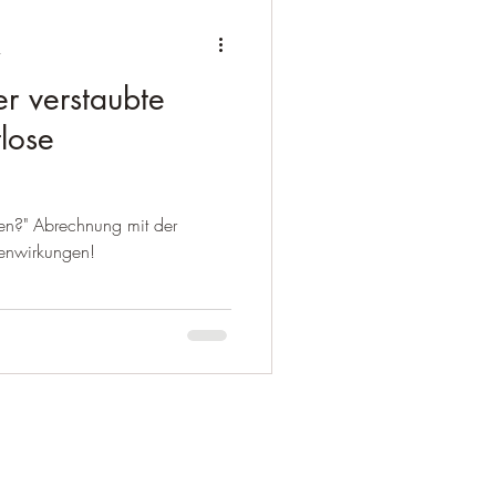
t
 verstaubte
lose
en?" Abrechnung mit der
enwirkungen!