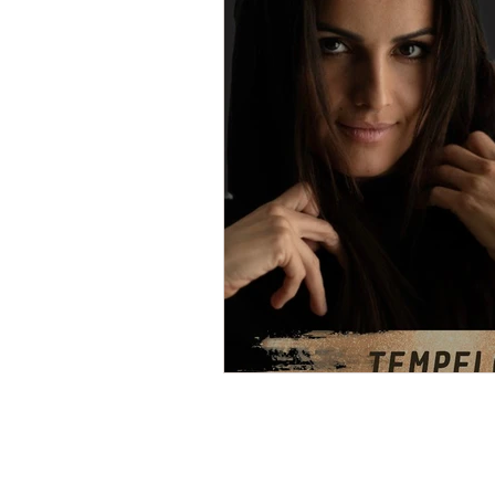
betrügen
Eheleben