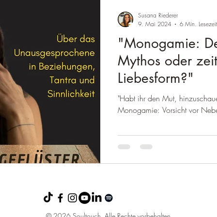
Susana Riederer
9. Mai 2024
6 Min. Lesezei
"Monogamie: Der
Mythos oder zeit
Liebesform?"
"Habt ihr den Mut, hinzuschau
Monogamie: Vorsicht vor Neb
© 2026 Soultouch. Alle Rechte vorbehalten.