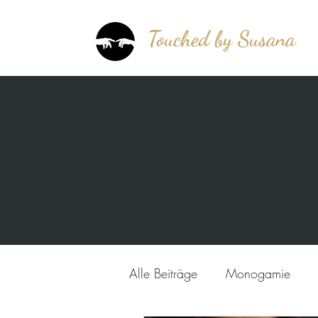
Touched by Susana
®
mehr als berührt!
Alle Beiträge
Monogamie