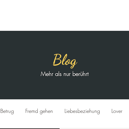
Home
Team
L
Blog
Mehr als nur berührt
Betrug
Fremd gehen
Liebesbeziehung
Lover