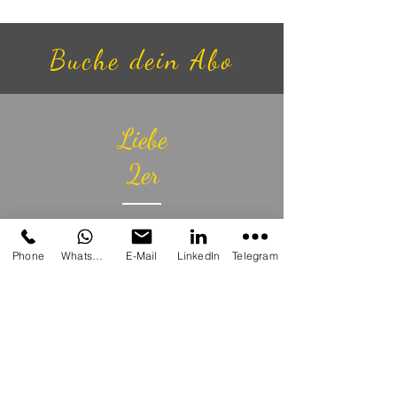
Buche dein Abo
Liebe
2er
50.- Geschenkt
Phone
Whatsapp
E-Mail
LinkedIn
Telegram
2x a 60 Min. - 210.-
2x a 90 Min. - 330.-
2x a 120 Min. - 450.-
Vor Ort buchbar.