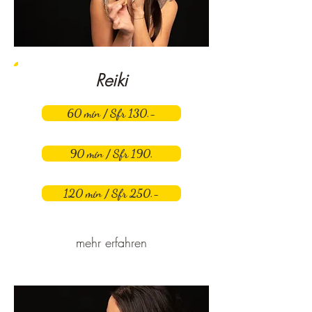
Reiki
60 min / Sfr 130.-
90 min / Sfr 190.
120 min / Sfr 250.-
mehr erfahren