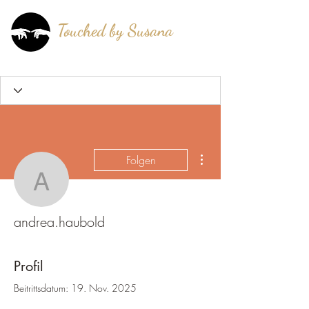
Touched by Susana
®
mehr als berührt!
Weitere Optionen
Folgen
andrea.haubold
andrea.haubold
Profil
Beitrittsdatum: 19. Nov. 2025