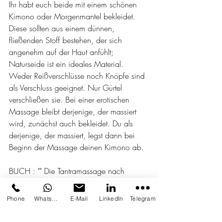
Ihr habt euch beide mit einem schönen 
Kimono oder Morgenmantel bekleidet. 
Diese sollten aus einem dünnen, 
fließenden Stoff bestehen, der sich 
angenehm auf der Haut anfühlt; 
Naturseide ist ein ideales Material.
Weder Reißverschlüsse noch Knöpfe sind 
als Verschluss geeignet. Nur Gürtel 
verschließen sie. Bei einer erotischen 
Massage bleibt derjenige, der massiert 
wird, zunächst auch bekleidet. Du als 
derjenige, der massiert, legst dann bei 
Beginn der Massage deinen Kimono ab.
BUCH : "" Die Tantramassage nach 
Andro"""
Phone
Whatsapp
E-Mail
LinkedIn
Telegram
Amantara GmbH ,
ISBN : 978-3-033-05031-0