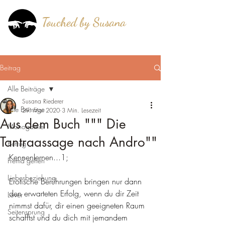
Touched by Susana
®
mehr als berührt!
Beitrag
Alle Beiträge
Susana Riederer
Alle Beiträge
29. Mai 2020
3 Min. Lesezeit
Aus dem Buch """ Die
Monogamie
Tantraassage nach Andro""
Betrug
Kennenlernen...1;
Fremd gehen
Liebesbeziehung
Erotische Berührungen bringen nur dann 
den erwarteten Erfolg, wenn du dir Zeit 
Lover
nimmst dafür, dir einen geeigneten Raum 
Seitensprung
schafftst und du dich mit jemandem 