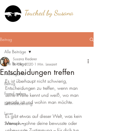
Touched by Susana
®
mehr als berührt!
Beitrag
Alle Beiträge
Susana Riederer
Alle Beiträge
8. Okt. 2020
1 Min. Lesezeit
Entscheidungen treffen
Monogamie
Es ist überhaupt nicht schwierig, 
Betrug
Entscheidungen zu treffen, wenn man 
Fremd gehen
seine Werte kennt und weiß, wo man 
gerade ist und wohin man möchte. 
Liebesbeziehung
Lover
Es gibt etwas auf dieser Welt, was kein 
Mensch – ohne deine bewusste oder 
Seitensprung
unbewusste Zustimmung – für dich tun 